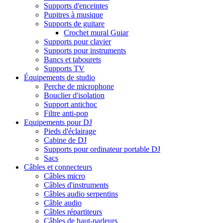
Supports d'enceintes
Pupitres à musique
Supports de guitare
Crochet mural Guiar
Supports pour clavier
Supports pour instruments
Bancs et tabourets
Supports TV
Équipements de studio
Perche de microphone
Bouclier d'isolation
Support antichoc
Filtre anti-pop
Equipements pour DJ
Pieds d'éclairage
Cabine de DJ
Supports pour ordinateur portable DJ
Sacs
Câbles et connecteurs
Câbles micro
Câbles d'instruments
Câbles audio serpentins
Câble audio
Câbles répartiteurs
Câbles de haut-parleurs