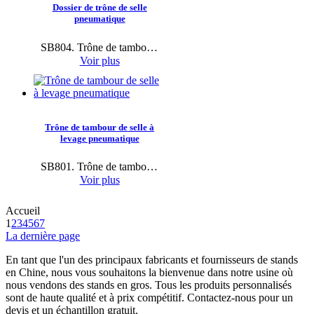
Dossier de trône de selle
pneumatique
SB804. Trône de tambour pneumatique avec dossier et base à 4 pieds pour des sessions de studio prolongées, des performances en direct.
Voir plus
Trône de tambour de selle à
levage pneumatique
SB801. Trône de tambour pneumatique avec siège surdimensionné de 42 x 38 cm et support à 4 pieds pour les performances sur scène.
Voir plus
Accueil
1
2
3
4
5
6
7
La dernière page
En tant que l'un des principaux fabricants et fournisseurs de stands
en Chine, nous vous souhaitons la bienvenue dans notre usine où
nous vendons des stands en gros. Tous les produits personnalisés
sont de haute qualité et à prix compétitif. Contactez-nous pour un
devis et un échantillon gratuit.