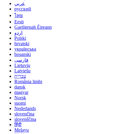
عربي
русский
ไทย
Eesti
Gaeilgenah Éireann
اردو
Polski
hrvatski
українська
bosanski
فارسی
Lietuvių
Latviešu
עברית
România limbi
dansk
magyar
Norsk
suomi
Nederlands
slovenčina
slovenščina
हिंदी
Melayu