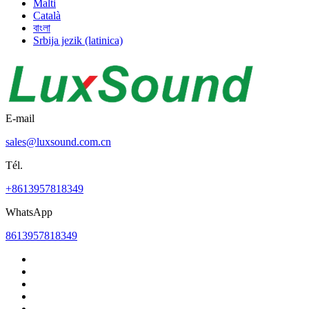
Malti
Català
বাংলা
Srbija jezik (latinica)
E-mail
sales@luxsound.com.cn
Tél.
+8613957818349
WhatsApp
8613957818349