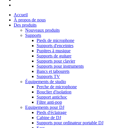
Accueil
À propos de nous
Des produits
Nouveaux produits
Supports
Pieds de microphone
Supports d'enceintes
Pupitres à musique
Supports de guitare
Supports pour clavier
Supports pour instruments
Bancs et tabourets
Supports TV
Équipements de studio
Perche de microphone
Bouclier d'isolation
Support antichoc
Filtre anti-pop
Equipements pour DJ
Pieds d'éclairage
Cabine de DJ
Supports pour ordinateur portable DJ
Sacs