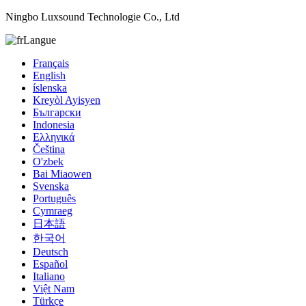
Ningbo Luxsound Technologie Co., Ltd
Langue
Français
English
íslenska
Kreyòl Ayisyen
Български
Indonesia
Ελληνικά
Čeština
O'zbek
Bai Miaowen
Svenska
Português
Cymraeg
日本語
한국어
Deutsch
Español
Italiano
Việt Nam
Türkçe